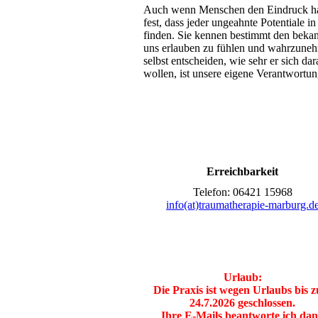
Auch wenn Menschen den Eindruck haben
fest, dass jeder ungeahnte Potentiale 
finden. Sie kennen bestimmt den beka
uns erlauben zu fühlen und wahrzuneh
selbst entscheiden, wie sehr er sich d
wollen, ist unsere eigene Verantwortu
Erreichbarkeit
Telefon: 06421 15968
info(at)traumatherapie-marburg.d
Urlaub:
Die Praxis ist wegen Urlaubs bis 
24.7.2026 geschlossen.
Ihre E-Mails beantworte ich da