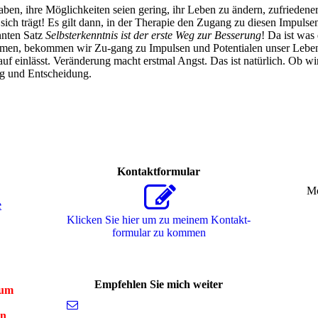
, ihre Möglichkeiten seien gering, ihr Leben zu ändern, zufriedener u
in sich trägt! Es gilt dann, in der Therapie den Zugang zu diesen Impul
nnten Satz
Selbsterkenntnis ist der erste Weg zur Besserung
! Da ist was
men, bekommen wir Zu-gang zu Impulsen und Potentialen unser Leben z
arauf einlässt. Veränderung macht erstmal Angst. Das ist natürlich. Ob 
ng und Entscheidung.
Kontaktformular
Mo
e
Klicken Sie hier um zu meinem Kon­takt­
for­mu­lar zu kommen
Empfehlen Sie mich weiter
zum
nn