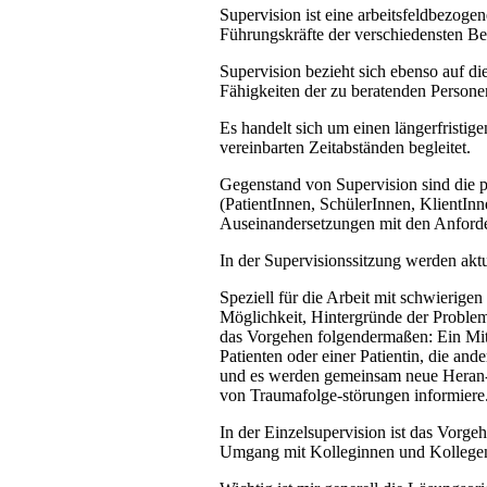
Supervision ist eine arbeitsfeldbezogen
Führungskräfte der verschiedensten B
Supervision bezieht sich ebenso auf di
Fähigkeiten der zu beratenden Persone
Es handelt sich um einen längerfristige
vereinbarten Zeitabständen begleitet.
Gegenstand von Supervision sind die pr
(PatientInnen, SchülerInnen, KlientIn
Auseinandersetzungen mit den Anforder
In der Supervisionssitzung werden aktu
Speziell für die Arbeit mit schwierige
Möglichkeit, Hintergründe der Problema
das Vorgehen folgendermaßen: Ein Mitar
Patienten oder einer Patientin, die a
und es werden gemeinsam neue Heran-ge
von Traumafolge-störungen informiere
In der Einzelsupervision ist das Vorge
Umgang mit Kolleginnen und Kollegen 