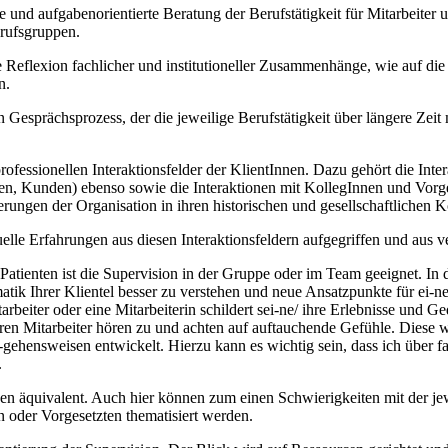
e und aufgabenorientierte Beratung der Berufstätigkeit für Mitarbeiter 
erufsgruppen.
e Reflexion fachlicher und institutioneller Zusammenhänge, wie auf di
n.
n Gesprächsprozess, der die jeweilige Berufstätigkeit über längere Zeit 
ofessionellen Interaktionsfelder der KlientInnen. Dazu gehört die Inter
nen, Kunden) ebenso sowie die Interaktionen mit KollegInnen und Vorg
ungen der Organisation in ihren historischen und gesellschaftlichen K
elle Erfahrungen aus diesen Interaktionsfeldern aufgegriffen und aus v
n Patienten ist die Supervision in der Gruppe oder im Team geeignet. In
tik Ihrer Klientel besser zu verstehen und neue Ansatzpunkte für ei-ne 
beiter oder eine Mitarbeiterin schildert sei-ne/ ihre Erlebnisse und 
nderen Mitarbeiter hören zu und achten auf auftauchende Gefühle. Diese
hensweisen entwickelt. Hierzu kann es wichtig sein, dass ich über f
.
hen äquivalent. Auch hier können zum einen Schwierigkeiten mit der je
oder Vorgesetzten thematisiert werden.