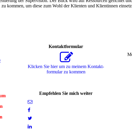
entierung der Supervision. Der Blick wird auf Ressourcen gerichtet und 
 zu kommen, um diese zum Wohl der Klienten und Klientinnen einsetz
Kontaktformular
Mo
e
Klicken Sie hier um zu meinem Kon­takt­
for­mu­lar zu kommen
Empfehlen Sie mich weiter
zum
nn
en